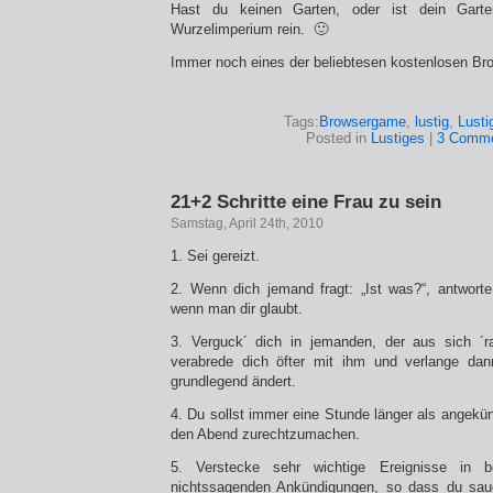
Hast du keinen Garten, oder ist dein Garte
Wurzelimperium rein. 🙂
Immer noch eines der beliebtesen kostenlosen B
Tags:
Browsergame
,
lustig
,
Lusti
Posted in
Lustiges
|
3 Comme
21+2 Schritte eine Frau zu sein
Samstag, April 24th, 2010
1. Sei gereizt.
2. Wenn dich jemand fragt: „Ist was?“, antworte:
wenn man dir glaubt.
3. Verguck´ dich in jemanden, der aus sich ´
verabrede dich öfter mit ihm und verlange dan
grundlegend ändert.
4. Du sollst immer eine Stunde länger als angekün
den Abend zurechtzumachen.
5. Verstecke sehr wichtige Ereignisse in 
nichtssagenden Ankündigungen, so dass du sau