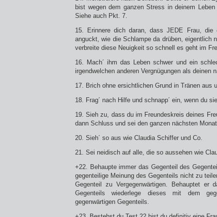
bist wegen dem ganzen Stress in deinem Lebe
Siehe auch Pkt. 7.
15. Erinnere dich daran, dass JEDE Frau, die 
anguckt, wie die Schlampe da drüben, eigentlich 
verbreite diese Neuigkeit so schnell es geht im Fr
16. Mach´ ihm das Leben schwer und ein schle
irgendwelchen anderen Vergnügungen als deinen n
17. Brich ohne ersichtlichen Grund in Tränen aus 
18. Frag´ nach Hilfe und schnapp´ ein, wenn du s
19. Sieh zu, dass du im Freundeskreis deines F
dann Schluss und sei den ganzen nächsten Monat 
20. Sieh´ so aus wie Claudia Schiffer und Co.
21. Sei neidisch auf alle, die so aussehen wie Cla
+22. Behaupte immer das Gegenteil des Gegentei
gegenteilige Meinung des Gegenteils nicht zu teile
Gegenteil zu Vergegenwärtigen. Behauptet er 
Gegenteils wiederlege dieses mit dem gege
gegenwärtigen Gegenteils.
+23. Bestehst du Test 22 bist du definitiv eine Fr