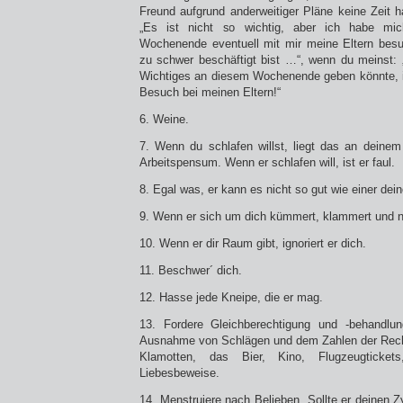
Freund aufgrund anderweitiger Pläne keine Zeit h
„Es ist nicht so wichtig, aber ich habe mi
Wochenende eventuell mit mir meine Eltern besu
zu schwer beschäftigt bist …“, wenn du meinst:
Wichtiges an diesem Wochenende geben könnte, 
Besuch bei meinen Eltern!“
6. Weine.
7. Wenn du schlafen willst, liegt das an deine
Arbeitspensum. Wenn er schlafen will, ist er faul.
8. Egal was, er kann es nicht so gut wie einer dei
9. Wenn er sich um dich kümmert, klammert und ne
10. Wenn er dir Raum gibt, ignoriert er dich.
11. Beschwer´ dich.
12. Hasse jede Kneipe, die er mag.
13. Fordere Gleichberechtigung und -behandlun
Ausnahme von Schlägen und dem Zahlen der Rech
Klamotten, das Bier, Kino, Flugzeugticket
Liebesbeweise.
14. Menstruiere nach Belieben. Sollte er deinen 