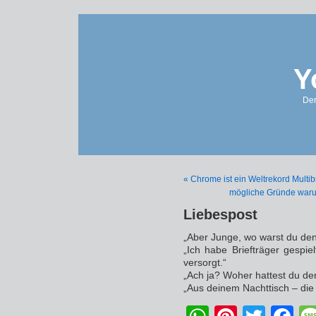
Y
Der
« Chrome ist ein Weltrekord Multi
mögliche Gründe waru
Liebespost
„Aber Junge, wo warst du den
„Ich habe Briefträger gespi
versorgt.“
„Ach ja? Woher hattest du den
„Aus deinem Nachttisch – die 