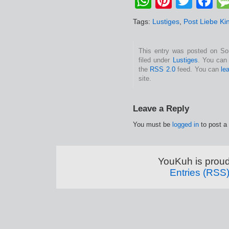
WhatsApp
Pintere
Twitt
F
Tags:
Lustiges
,
Post Liebe Ki
This entry was posted on Son
filed under
Lustiges
. You can 
the
RSS 2.0
feed. You can
le
site.
Leave a Reply
You must be
logged in
to post a
YouKuh is prou
Entries (RSS